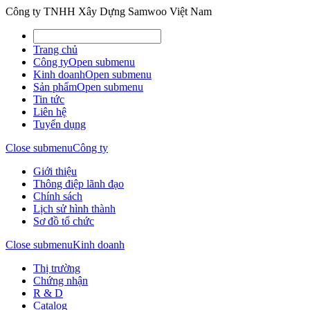
Công ty TNHH Xây Dựng Samwoo Việt Nam
Trang chủ
Công ty
Open submenu
Kinh doanh
Open submenu
Sản phẩm
Open submenu
Tin tức
Liên hệ
Tuyển dụng
Close submenu
Công ty
Giới thiệu
Thông điệp lãnh đạo
Chính sách
Lịch sử hình thành
Sơ đồ tổ chức
Close submenu
Kinh doanh
Thị trường
Chứng nhận
R & D
Catalog