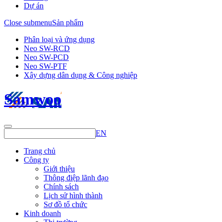
Dự án
Close submenu
Sản phẩm
Phân loại và ứng dụng
Neo SW-RCD
Neo SW-PCD
Neo SW-PTF
Xây dựng dân dụng & Công nghiệp
Samwoo
EN
Trang chủ
Công ty
Giới thiệu
Thông điệp lãnh đạo
Chính sách
Lịch sử hình thành
Sơ đồ tổ chức
Kinh doanh