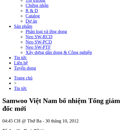
Thị trường
Chứng nhận
R & D
Catalog
Dự án
Sản phẩm
Phân loại và ứng dụng
Neo SW-RCD
Neo SW-PCD
Neo SW-PTF
Xây dựng dân dụng & Công nghiệp
Tin tức
Liên hệ
Tuyển dụng
Trang chủ
>
Tin tức
Samwoo Việt Nam bổ nhiệm Tổng giám
đốc mới
04:45 CH @ Thứ Ba - 30 tháng 10, 2012