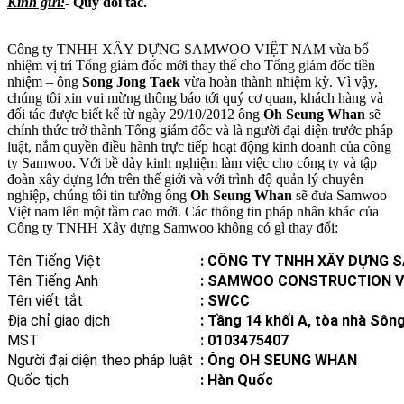
Kính gửi:
- Quý đối tác.
Công ty TNHH XÂY DỰNG SAMWOO VIỆT NAM vừa bổ
nhiệm vị trí Tổng giám đốc mới thay thế cho Tổng giám đốc tiền
nhiệm – ông
Song Jong Taek
vừa hoàn thành nhiệm kỳ. Vì vậy,
chúng tôi xin vui mừng thông báo tới quý cơ quan, khách hàng và
đối tác được biết kể từ ngày 29/10/2012 ông
Oh Seung Whan
sẽ
chính thức trở thành Tổng giám đốc và là người đại diện trước pháp
luật, nắm quyền điều hành trực tiếp hoạt động kinh doanh của công
ty Samwoo. Với bề dày kinh nghiệm làm việc cho công ty và tập
đoàn xây dựng lớn trên thế giới và với trình độ quản lý chuyên
nghiệp, chúng tôi tin tưởng ông
Oh Seung Whan
sẽ đưa Samwoo
Việt nam lên một tầm cao mới. Các thông tin pháp nhân khác của
Công ty TNHH Xây dựng Samwoo không có gì thay đổi:
Tên Tiếng Việt
: CÔNG TY TNHH XÂY DỰNG 
Tên Tiếng Anh
: SAMWOO CONSTRUCTION V
Tên viết tắt
: SWCC
Địa chỉ giao dịch
: Tầng 14 khối A, tòa nhà Sô
MST
: 0103475407
Người đại diện theo pháp luật
: Ông OH SEUNG WHAN
Quốc tịch
: Hàn Quốc